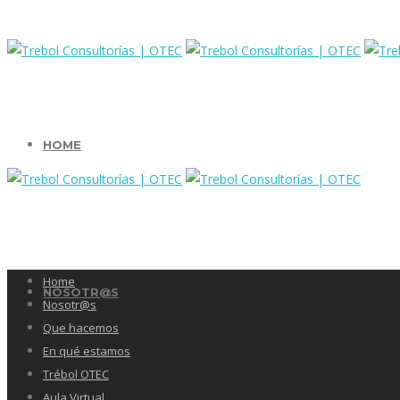
HOME
Home
NOSOTR@S
Nosotr@s
Que hacemos
En qué estamos
Trébol OTEC
Aula Virtual