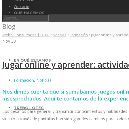
Contacto
QUE HACEMOS
Blog
Trebol Consultorías | OTEC
/
Noticias
/
Formación
/
Jugar online y aprend
Nov
30
EN QUÉ ESTAMOS
Jugar online y aprender: activid
Formación
,
Noticias
Nos dimos cuenta que si sumábamos juegos online
insosprechados. Aquí te contamos de la experienc
TRÉBOL OTEC
Los desafíos para generar y transmitir conocimientos y habilidades 
vínculo a través de pantallas han sido grandes cambios para todos 