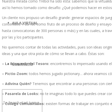
Nuestra mirada como Trébol ha sido ésta: sabemos que la virtualid
así lo hemos tomado como desafío: ¿Qué podemos hacer en estos e
Un cliente nos propuso un desafío grande: generar espacios de jueg
AULA VIRTUAL
contenidos. Y así fue como fruto de un proceso de diseño y ensayo
hasta convocatorias de 300 personas o más) y en las cuales, a trav
por las y los participantes.
No queremos contar de todas las actividades, pues son ideas origina
ideas y una que otra pista de cómo se llevan a cabo. Éstas son:
– La Búsqueda del Tesoro:
encontremos lo impensado usando el t
CONTACTO
– Pictio-Zoom:
todos hemos jugado pictionary… ahora veamos cómo
– Adivina Quién?
Tenemos que encontrar a una personas con ciertas
– Pasarela de Looks:
no te imaginas todo lo que puedes crear con
– Collage Comunitarios:
existen formas de trabajar en conjunto 