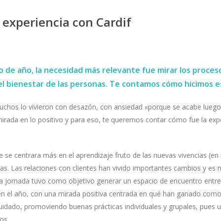
 experiencia con Cardif
o de año, la necesidad más relevante fue mirar los proces
el bienestar de las personas. Te contamos cómo hicimos es
Muchos lo vivieron con desazón, con ansiedad «porque se acabe lueg
rada en lo positivo y para eso, te queremos contar cómo fue la expe
se centrara más en el aprendizaje fruto de las nuevas vivencias (en p
Las relaciones con clientes han vivido importantes cambios y es ne
da jornada tuvo como objetivo generar un espacio de encuentro entre
en el año, con una mirada positiva centrada en qué han ganado com
idado, promoviendo buenas prácticas individuales y grupales, pues un
os.