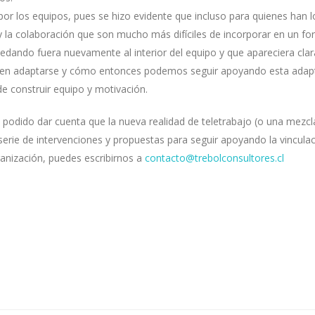
or los equipos, pues se hizo evidente que incluso para quienes han 
y la colaboración que son mucho más difíciles de incorporar en un fo
edando fuera nuevamente al interior del equipo y que apareciera cla
o en adaptarse y cómo entonces podemos seguir apoyando esta adap
e construir equipo y motivación.
odido dar cuenta que la nueva realidad de teletrabajo (o una mezcla
erie de intervenciones y propuestas para seguir apoyando la vinculaci
rganización, puedes escribirnos a
contacto@trebolconsultores.cl