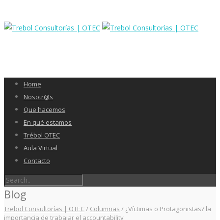
Home
Nosotr@s
Que hacemos
En qué estamos
Trébol OTEC
Aula Virtual
Contacto
Blog
Trebol Consultorías | OTEC
/
Columnas
/
¿Víctimas o Protagonistas? la
importancia de trabajar el accountability