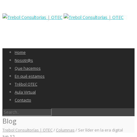
Home
Nosotr@s
Que hacemos
En qué estamos
Trébol OTEC
Aula Virtual
Contacto
Blog
Trebol Consultorías | OTEC
/
Columnas
/
Ser líder en la era digital
Jun
12