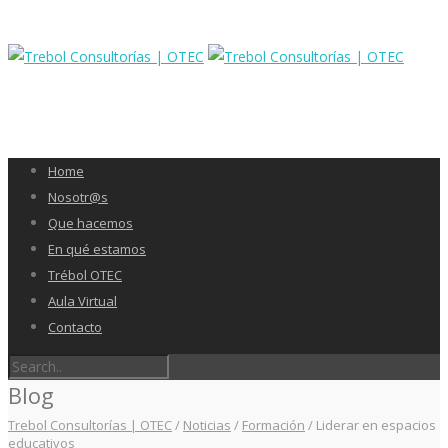
Home
Nosotr@s
Que hacemos
En qué estamos
Trébol OTEC
Aula Virtual
Contacto
Blog
Trebol Consultorías | OTEC
/
Noticias
/
Formación
/
Liderar en espacios
educativos