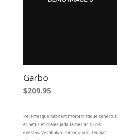
Garbo
$
209.95
Pellentesque habitant morbi tristique senectus
et netus et malesuada fames ac turpis
egestas. Vestibulum tortor quam, feugiat