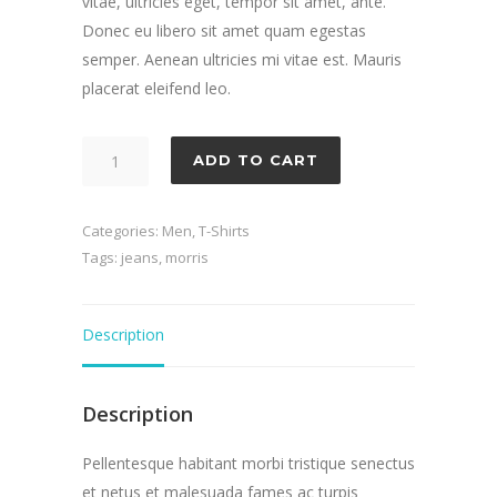
vitae, ultricies eget, tempor sit amet, ante.
Donec eu libero sit amet quam egestas
semper. Aenean ultricies mi vitae est. Mauris
placerat eleifend leo.
Garbo
ADD TO CART
quantity
Categories:
Men
,
T-Shirts
Tags:
jeans
,
morris
Description
Description
Pellentesque habitant morbi tristique senectus
et netus et malesuada fames ac turpis