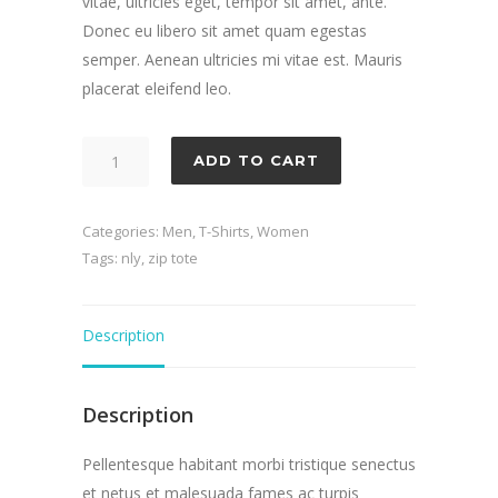
vitae, ultricies eget, tempor sit amet, ante.
Donec eu libero sit amet quam egestas
semper. Aenean ultricies mi vitae est. Mauris
placerat eleifend leo.
Simple
ADD TO CART
Baseball
quantity
Categories:
Men
,
T-Shirts
,
Women
Tags:
nly
,
zip tote
Description
Description
Pellentesque habitant morbi tristique senectus
et netus et malesuada fames ac turpis