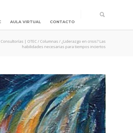
C
AULA VIRTUAL
CONTACTO
 Consultorías | OTEC
/
Columnas
/
¿Liderazgo en crisis? Las
habilidades necesarias para tiempos inciertos