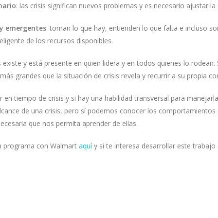
nario
: las crisis significan nuevos problemas y es necesario ajustar l
s y emergentes
: toman lo que hay, entienden lo que falta e incluso s
eligente de los recursos disponibles.
és existe y está presente en quien lidera y en todos quienes lo rodean.
s más grandes que la situación de crisis revela y recurrir a su propia
r en tiempo de crisis y si hay una habilidad transversal para manejar
alcance de una crisis, pero sí podemos conocer los comportamientos 
necesaria que nos permita aprender de ellas.
un programa con Walmart
aquí
y si te interesa desarrollar este trabaj