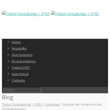
Home
Nosotr@s
Que hacemos
En qué estamos
Trébol OTEC
Aula Virtual
Contacto
Blog
Trebol Consultorías | OTEC
/
Columnas
/
Equidad de Género en las
Organizaciones