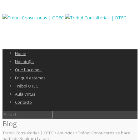
Home
Nosotr@s
Que hacemos
En qué estamos
Trébol OTEC
Aula Virtual
Contacto
Blog
Trebol Consultorías | OTEC
/
Anuncios
/
Trébol Consultores se hace
parte de Koakura-Latam