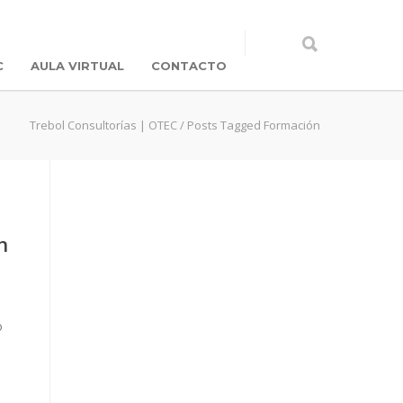
C
AULA VIRTUAL
CONTACTO
Trebol Consultorías | OTEC
/
Posts Tagged Formación
n
o
o