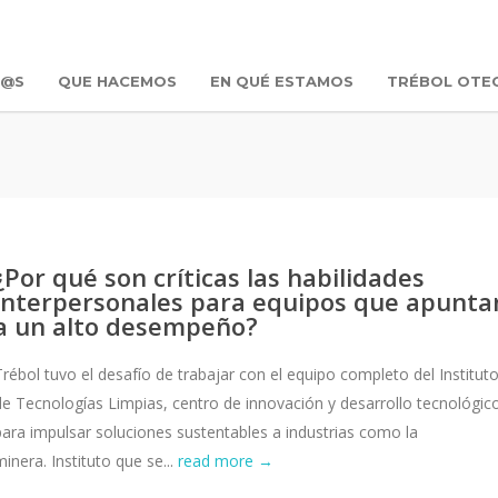
R@S
QUE HACEMOS
EN QUÉ ESTAMOS
TRÉBOL OTE
¿Por qué son críticas las habilidades
interpersonales para equipos que apunta
a un alto desempeño?
Trébol tuvo el desafío de trabajar con el equipo completo del Institut
de Tecnologías Limpias, centro de innovación y desarrollo tecnológic
para impulsar soluciones sustentables a industrias como la
minera. Instituto que se...
read more →