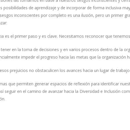
isiones las tomamos en base a nuestros sesgos inconscientes y cerr
s posibilidades de aprendizaje y de incorporar de forma inclusiva may
sgos inconscientes por completo es una ilusión, pero un primer gran
zar:
ia es el primer paso y es clave. Necesitamos reconocer que tenemos 
tener en la toma de decisiones y en varios procesos dentro de la org
ncialmente impedir el progreso hacia las metas que la organización h
esos prejuicios no obstaculicen los avances hacia un lugar de trabajo 
s que permiten generar espacios de reflexión para identificar nuest
así seguir en el camino de avanzar hacia la Diversidad e Inclusión co
ón.