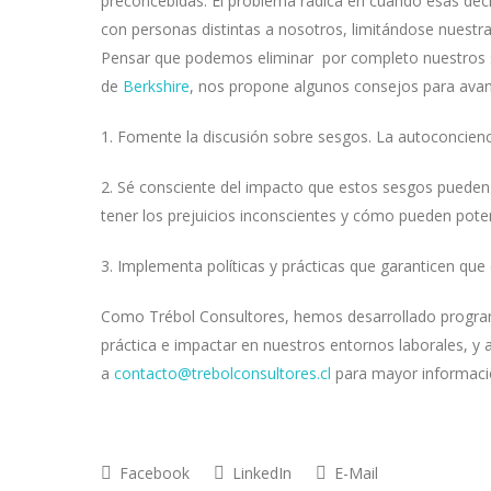
preconcebidas. El problema radica en cuando esas dec
con personas distintas a nosotros, limitándose nuestra
Pensar que podemos eliminar por completo nuestros se
de
Berkshire
, nos propone algunos consejos para avan
1. Fomente la discusión sobre sesgos. La autoconcienc
2. Sé consciente del impacto que estos sesgos pueden 
tener los prejuicios inconscientes y cómo pueden pote
3. Implementa políticas y prácticas que garanticen que 
Como Trébol Consultores, hemos desarrollado programa
práctica e impactar en nuestros entornos laborales, y 
a
contacto@trebolconsultores.cl
para mayor informaci
Facebook
LinkedIn
E-Mail