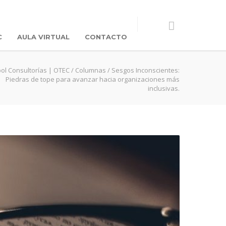
C
AULA VIRTUAL
CONTACTO
ol Consultorías | OTEC
/
Columnas
/
Sesgos Inconscientes:
Piedras de tope para avanzar hacia organizaciones más
inclusivas.