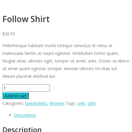
Follow Shirt
$
26.95
Pellentesque habitant morbi tristique senectus et netus et
malesuada fames ac turpis egestas. Vestibulum tortor quam,
feugiat vitae, ultricies eget, tempor sit amet, ante. Donec eu libero
sit amet quam egestas semper. Aenean ultricies mi vitae est.
Mauris placerat eleifend leo.
Follow
Shirt
Add to cart
quantity
Categories:
Sweatshirts
,
Women
Tags:
only
,
shirt
Description
Description