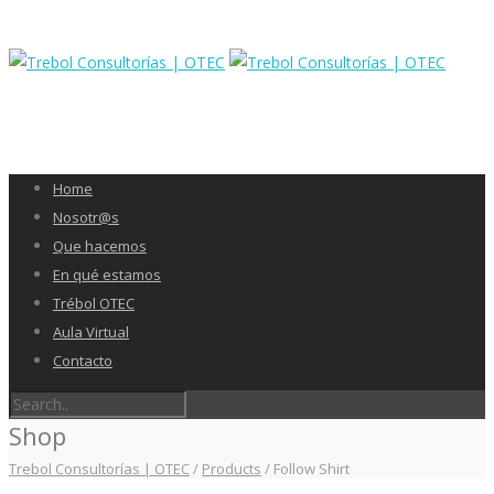
Home
Nosotr@s
Que hacemos
En qué estamos
Trébol OTEC
Aula Virtual
Contacto
Shop
Trebol Consultorías | OTEC
/
Products
/
Follow Shirt