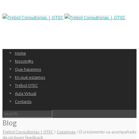
Home
Nosotr@s
Que hacemos
En qué estamos
Trébol OTEC
Aula Virtual
Contacto
Blog
Trebol Consultorías | OTEC
/
Columnas
/
El crecimiento va acompañado
de un buen feedback