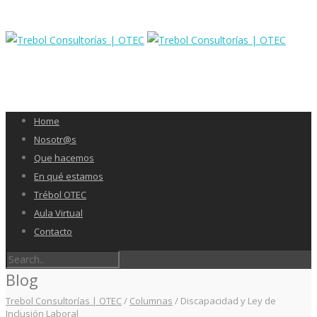
Home
Nosotr@s
Que hacemos
En qué estamos
Trébol OTEC
Aula Virtual
Contacto
Blog
Trebol Consultorías | OTEC
/
Columnas
/
Discapacidad y Ley de
Inclusión Laboral