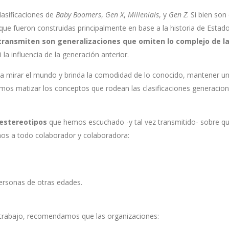
clasificaciones de
Baby Boomers
,
Gen X
,
Millenials
, y
Gen Z
. Si bien so
 que fueron construidas principalmente en base a la historia de Estad
 transmiten son generalizaciones que omiten lo complejo de l
la influencia de la generación anterior.
a mirar el mundo y brinda la comodidad de lo conocido, mantener una v
emos matizar los conceptos que rodean las clasificaciones generacion
y estereotipos
que hemos escuchado -y tal vez transmitido- sobre qu
imos a todo colaborador y colaboradora:
personas de otras edades.
 trabajo, recomendamos que las organizaciones: