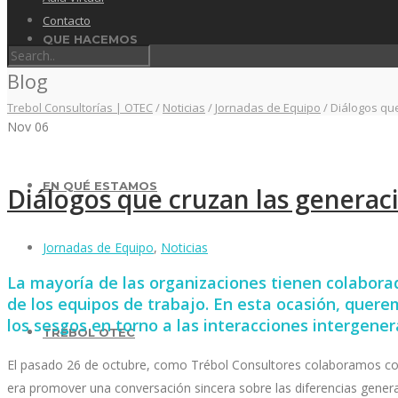
Contacto
QUE HACEMOS
Blog
Trebol Consultorías | OTEC
/
Noticias
/
Jornadas de Equipo
/
Diálogos qu
Nov
06
EN QUÉ ESTAMOS
Diálogos que cruzan las generac
Jornadas de Equipo
,
Noticias
La mayoría de las organizaciones tienen colaborad
de los equipos de trabajo. En esta ocasión, quere
los sesgos en torno a las interacciones intergener
TRÉBOL OTEC
El pasado 26 de octubre, como Trébol Consultores colaboramos con P
era promover una conversación sincera sobre las diferencias genera