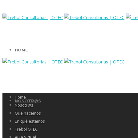
HOME
Home
NOSOTR@S
Nosotr@s
Que hacemos
En qué estamos
Trébol OTEC
Aula Virtual