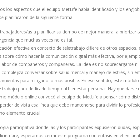
s los aspectos que el equipo MetLife había identificado y los englo
e planificaron de la siguiente forma:
 trabajadores/as a planificar su tiempo de mejor manera, a priorizar t
rgencia que muchas veces no es tal.
ación efectiva en contexto de teletrabajo difiere de otros espacios,
 sobre cómo hacer la comunicación digital más efectiva, por ejemplo,
la labor de compañeros y compañeras. La idea es no sobrecargarse ni 
e complejiza conversar sobre salud mental y manejo de estrés, sin em
amientas para mitigarlo lo más posible. En ese sentido, este módulo 
de trabajo para dedicarle tiempo al bienestar personal. Hay que darse 
timo módulo online convocó al equipo de MetLife a pensar cómo distr
erder de vista esa línea que debe mantenerse para dividir lo profesi
mo elemento crucial.
gía participativa donde las y los participantes expusieron dudas, ex
 diciembre, esperamos cerrar este programa con énfasis en el encuent