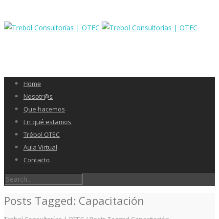
Home
Nosotr@s
Que hacemos
En qué estamos
Trébol OTEC
Aula Virtual
Contacto
Posts Tagged: Capacitación